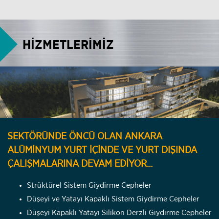
HİZMETLERİMİZ
SEKTÖRÜNDE ÖNCÜ OLAN ANKARA
ALÜMİNYUM YURT İÇİNDE VE YURT DIŞINDA
ÇALIŞMALARINA DEVAM EDİYOR...
Strüktürel Sistem Giydirme Cepheler
Düşeyi ve Yatayı Kapaklı Sistem Giydirme Cepheler
Düşeyi Kapaklı Yatayı Silikon Derzli Giydirme Cepheler